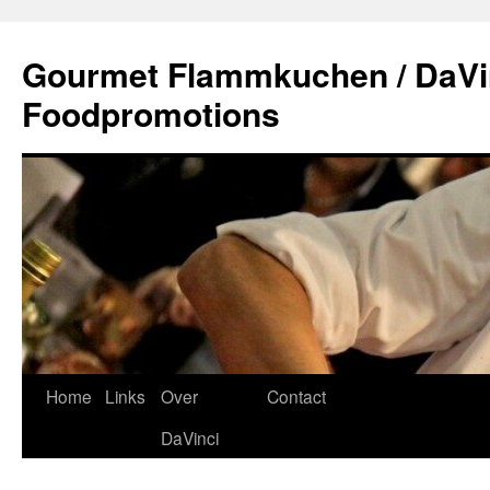
Gourmet Flammkuchen / DaVi
Foodpromotions
Home
Links
Over
Contact
DaVinci